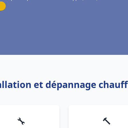
tallation et dépannage chauf
🔧
🔨