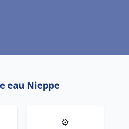
fe eau Nieppe
⚙️