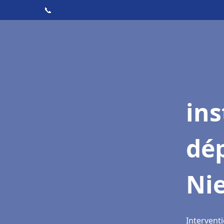
📞
ins
dé
Ni
Interventi