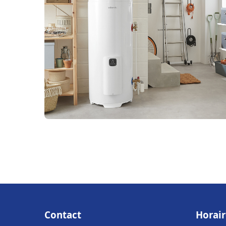
Contact
Horair