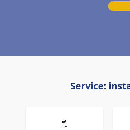
Service: ins
🚿