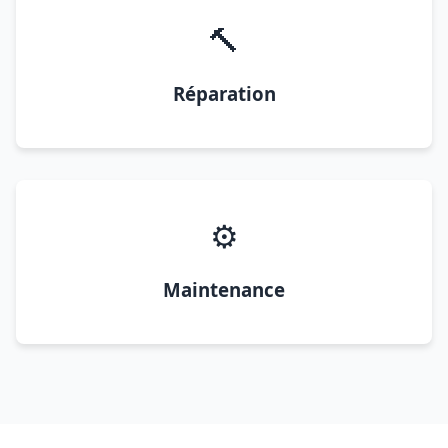
🔨
Réparation
⚙️
Maintenance