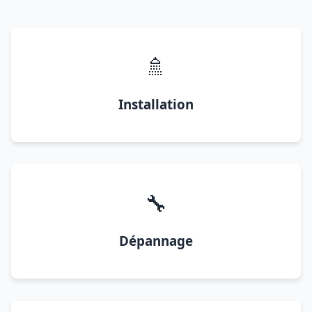
🚿
Installation
🔧
Dépannage