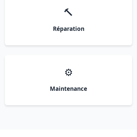
🔨
Réparation
⚙️
Maintenance