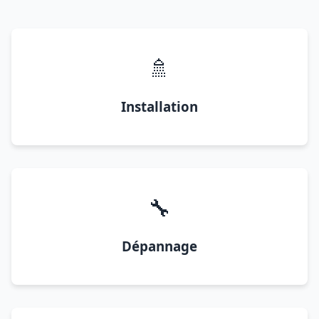
🚿
Installation
🔧
Dépannage