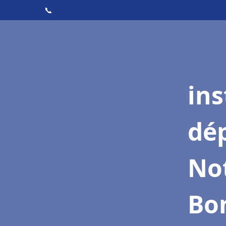
📞
ins
dé
No
Bon