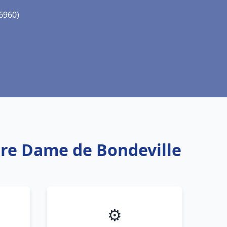
6960)
tre Dame de Bondeville
⚙️