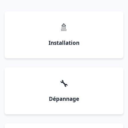
🚿
Installation
🔧
Dépannage