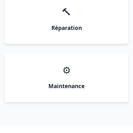
🔨
Réparation
⚙️
Maintenance