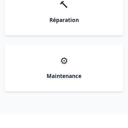
🔨
Réparation
⚙️
Maintenance