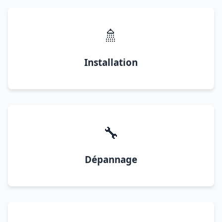
🚿
Installation
🔧
Dépannage