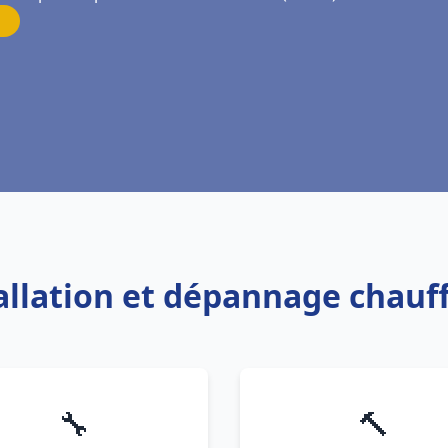
tallation et dépannage chauf
🔧
🔨