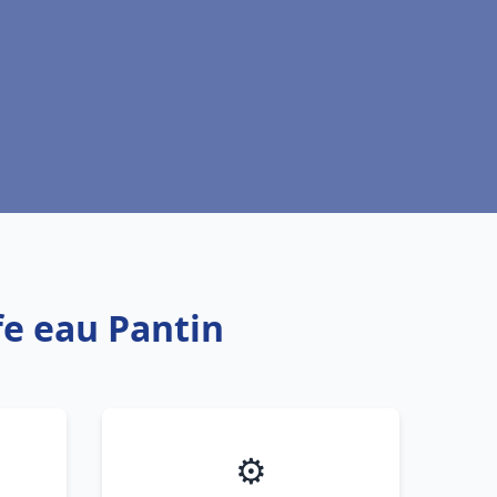
fe eau Pantin
⚙️