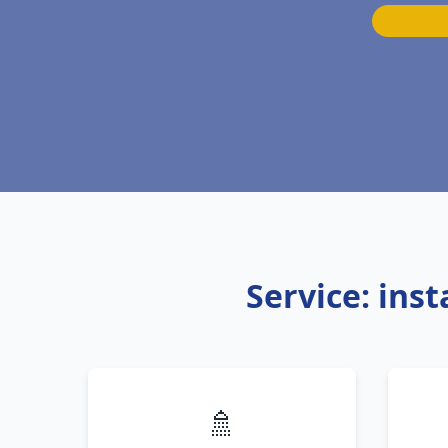
Service: ins
🚿