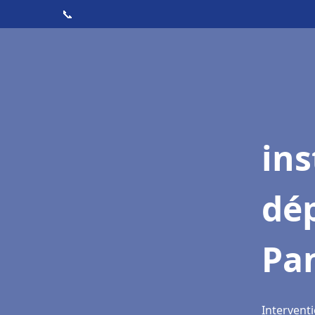
📞
ins
dé
Pa
Interventi