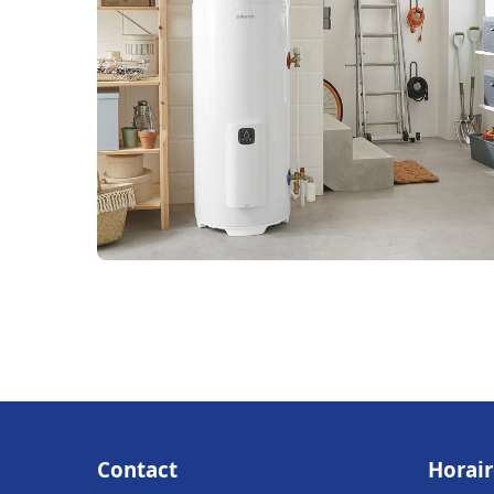
Contact
Horair