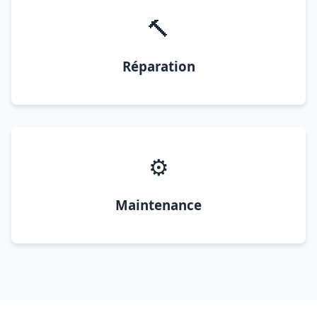
🔨
Réparation
⚙️
Maintenance