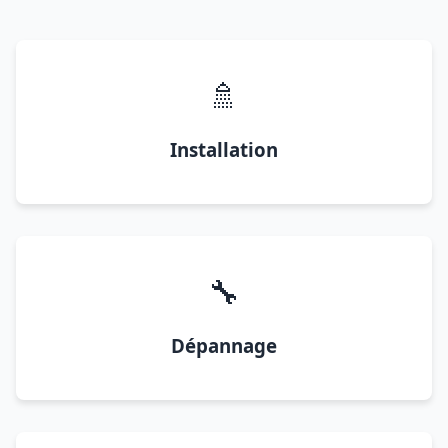
🚿
Installation
🔧
Dépannage