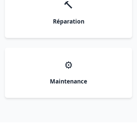
🔨
Réparation
⚙️
Maintenance