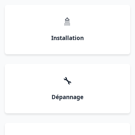
🚿
Installation
🔧
Dépannage