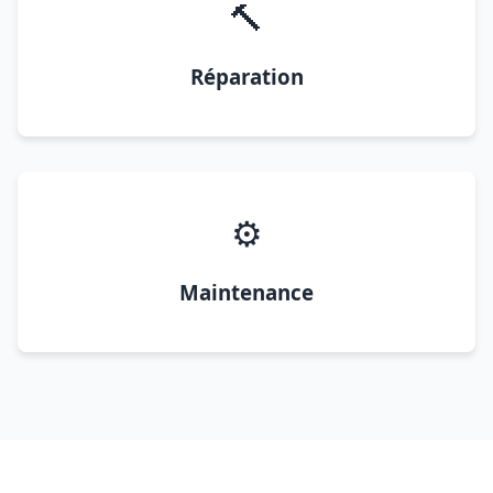
🔨
Réparation
⚙️
Maintenance