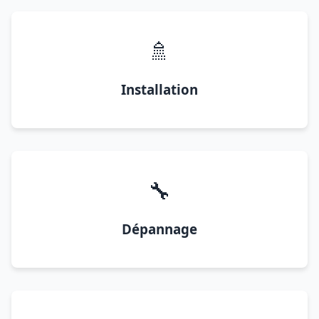
🚿
Installation
🔧
Dépannage