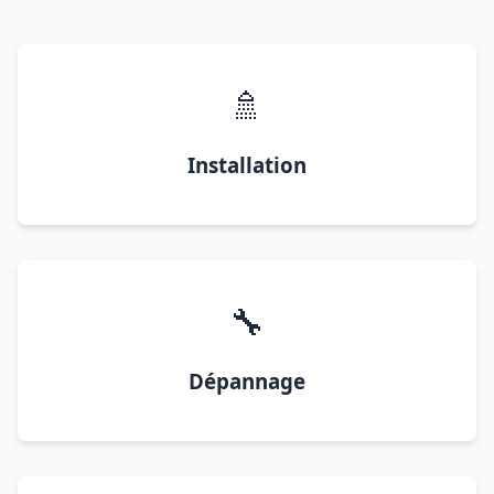
🚿
Installation
🔧
Dépannage