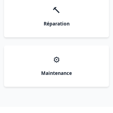
🔨
Réparation
⚙️
Maintenance