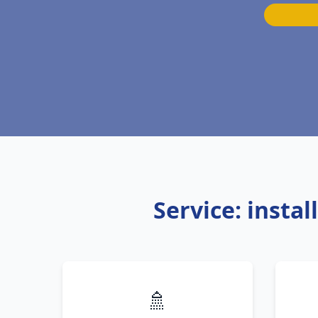
Service: insta
🚿