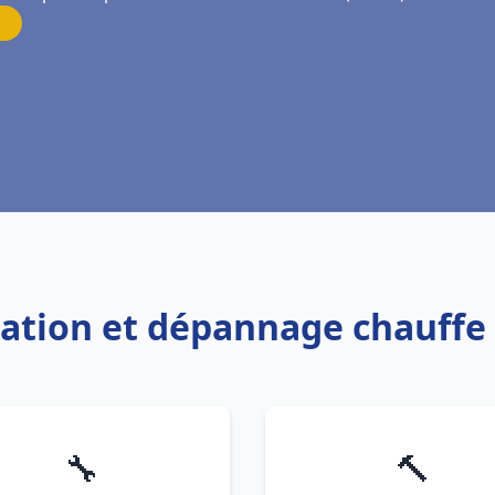
llation et dépannage chauff
🔧
🔨