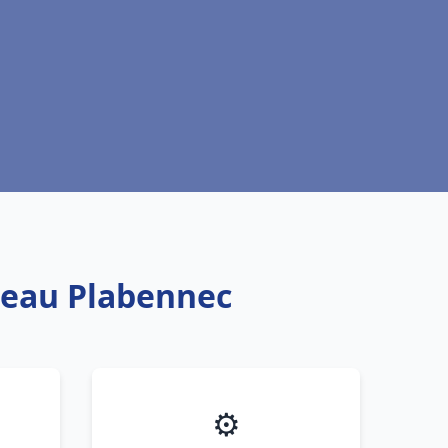
e eau Plabennec
⚙️