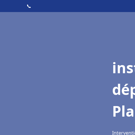
📞
ins
dé
Pl
Intervent