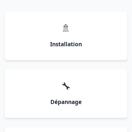
🚿
Installation
🔧
Dépannage