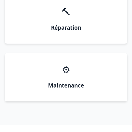
🔨
Réparation
⚙️
Maintenance