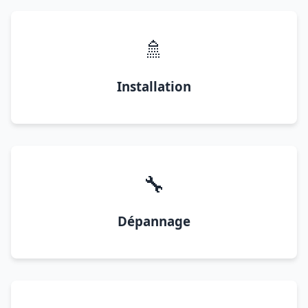
🚿
Installation
🔧
Dépannage