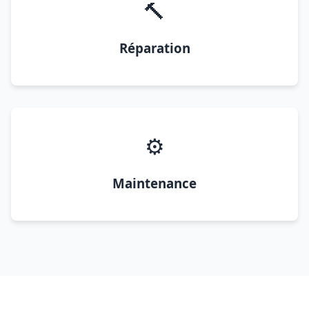
🔨
Réparation
⚙️
Maintenance