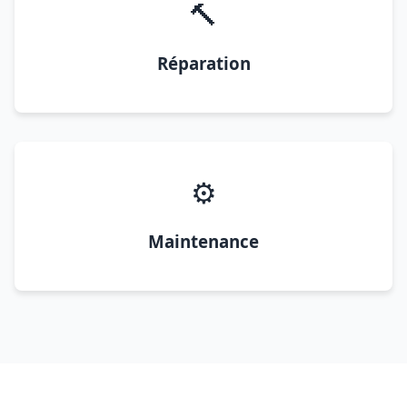
🔨
Réparation
⚙️
Maintenance