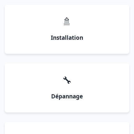
🚿
Installation
🔧
Dépannage