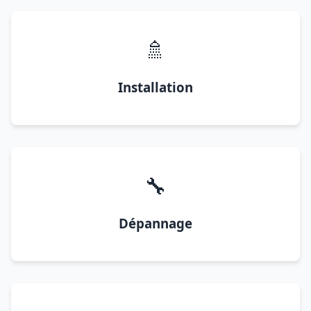
🚿
Installation
🔧
Dépannage