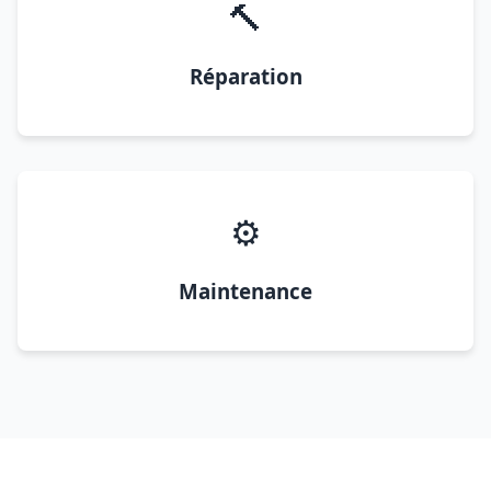
🔨
Réparation
⚙️
Maintenance