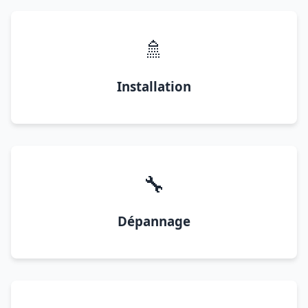
🚿
Installation
🔧
Dépannage