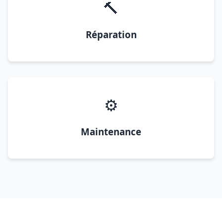
🔨
Réparation
⚙️
Maintenance