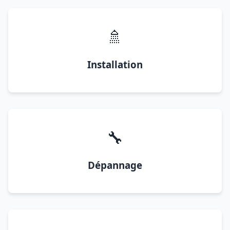
🚿
Installation
🔧
Dépannage