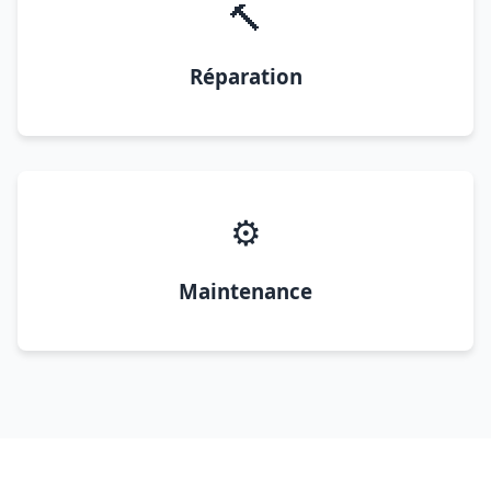
🔨
Réparation
⚙️
Maintenance