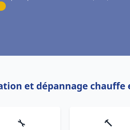
lation et dépannage chauffe 
🔧
🔨