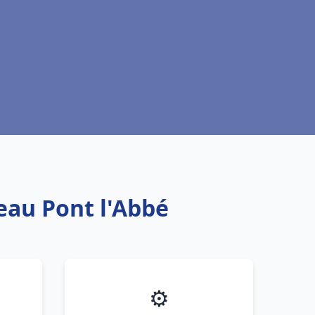
eau Pont l'Abbé
⚙️