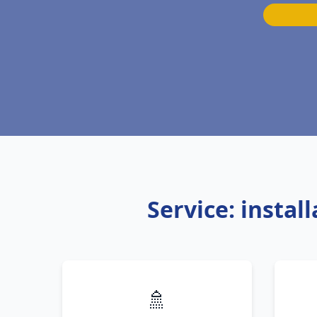
Service: instal
🚿