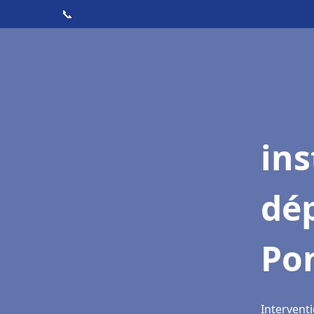
📞
ins
dé
Pon
Interventi