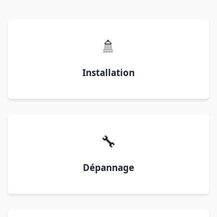
🚿
Installation
🔧
Dépannage