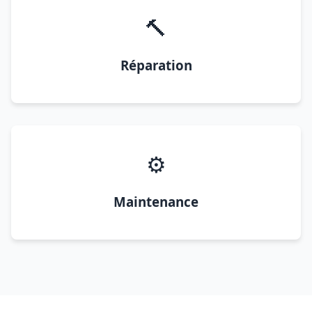
🔨
Réparation
⚙️
Maintenance