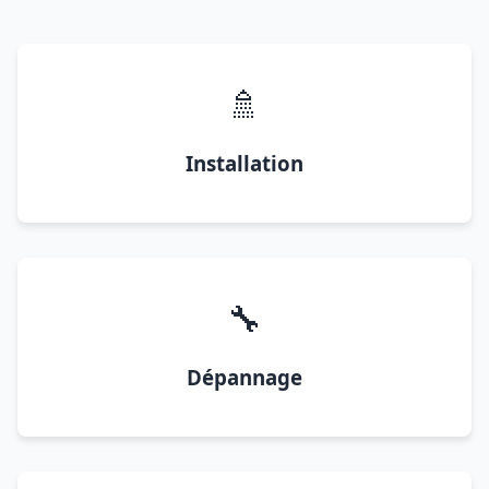
🚿
Installation
🔧
Dépannage