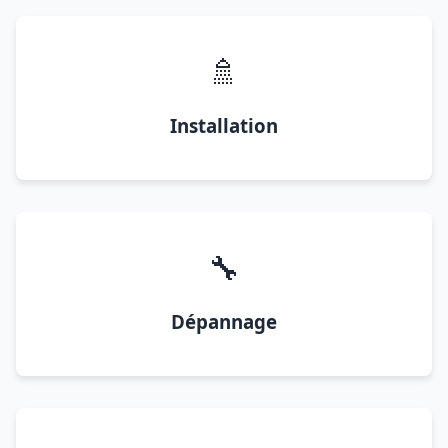
🚿
Installation
🔧
Dépannage