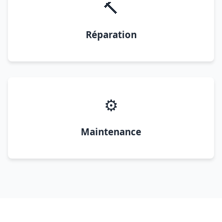
🔨
Réparation
⚙️
Maintenance