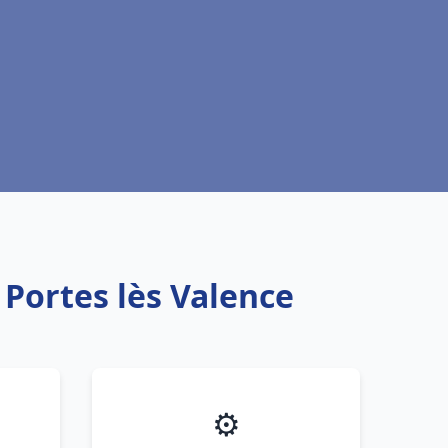
 Portes lès Valence
⚙️