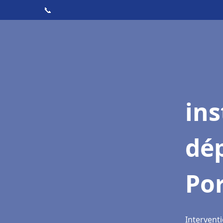
📞
ins
dé
Por
Interventi