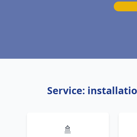
Service: installat
🚿