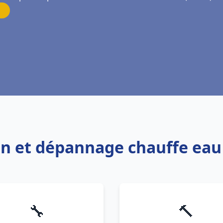
ion et dépannage chauffe eau
🔧
🔨