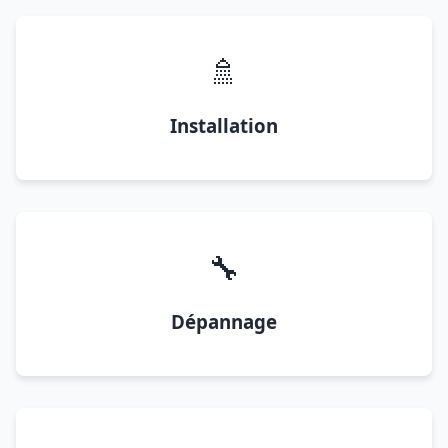
🚿
Installation
🔧
Dépannage