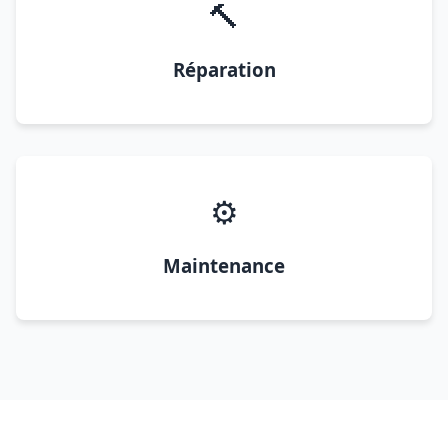
🔨
Réparation
⚙️
Maintenance