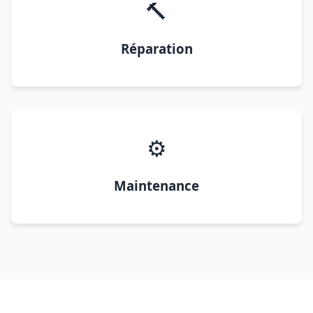
🔨
Réparation
⚙️
Maintenance