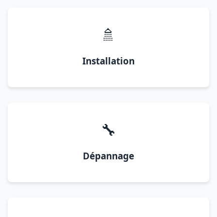
🚿
Installation
🔧
Dépannage