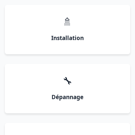
🚿
Installation
🔧
Dépannage