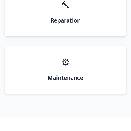
🔨
Réparation
⚙️
Maintenance