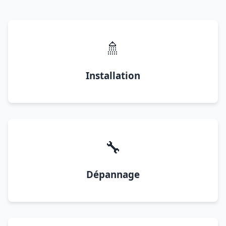
🚿
Installation
🔧
Dépannage