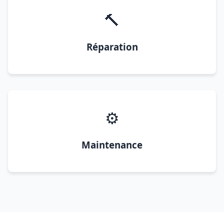
🔨
Réparation
⚙️
Maintenance