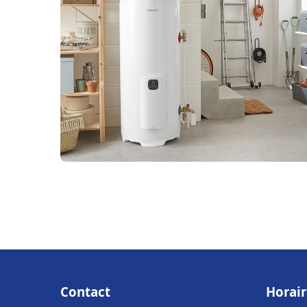
Contact
Horair