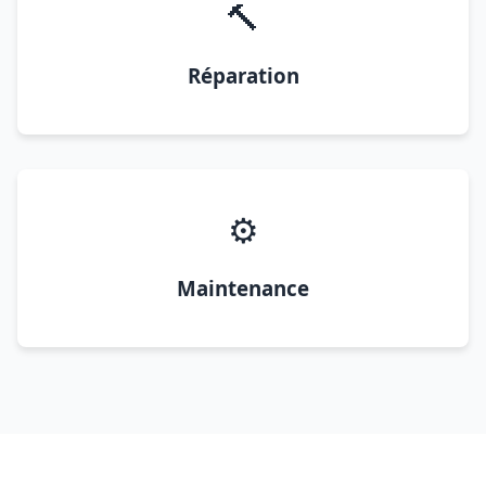
🔨
Réparation
⚙️
Maintenance