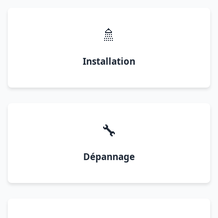
🚿
Installation
🔧
Dépannage