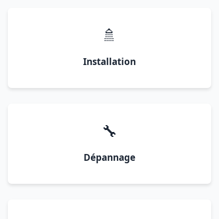
🚿
Installation
🔧
Dépannage