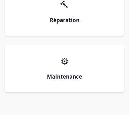
🔨
Réparation
⚙️
Maintenance