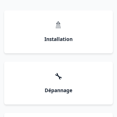
🚿
Installation
🔧
Dépannage