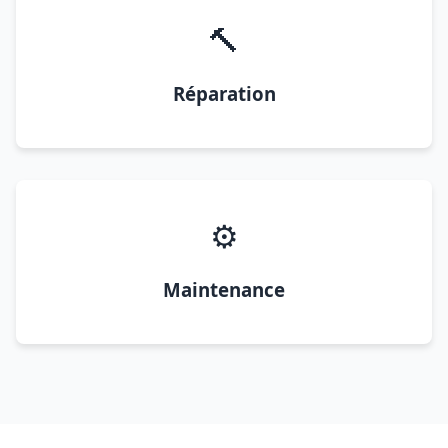
🔨
Réparation
⚙️
Maintenance