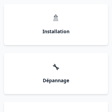
🚿
Installation
🔧
Dépannage