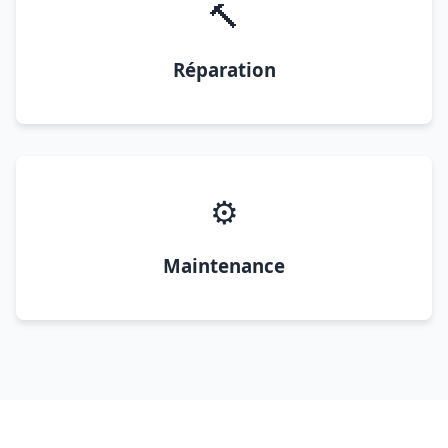
🔨
Réparation
⚙️
Maintenance