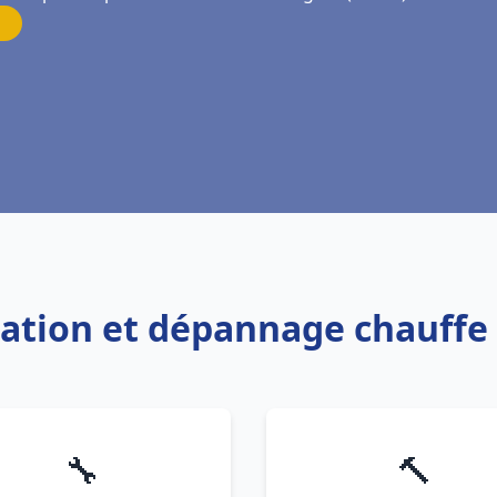
allation et dépannage chauff
🔧
🔨