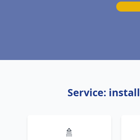
Service: inst
🚿