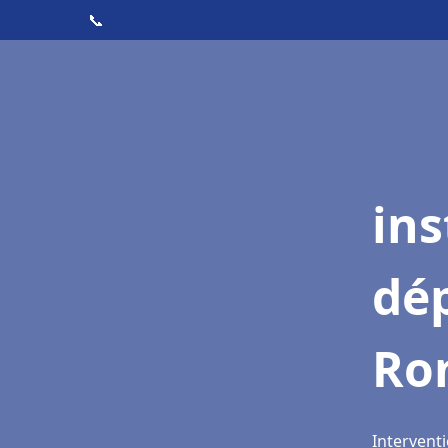
📞
ins
dé
Ro
Intervent