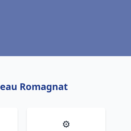
e eau Romagnat
⚙️