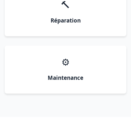
🔨
Réparation
⚙️
Maintenance