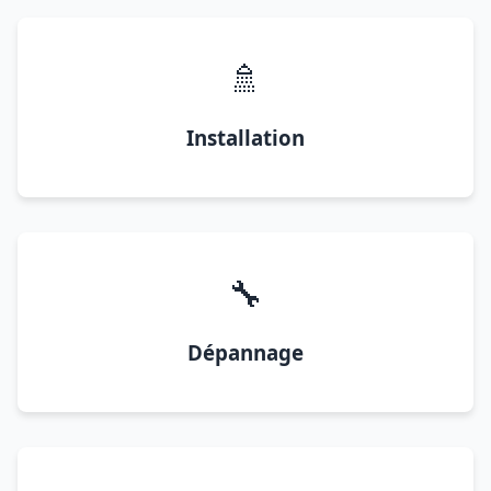
🚿
Installation
🔧
Dépannage