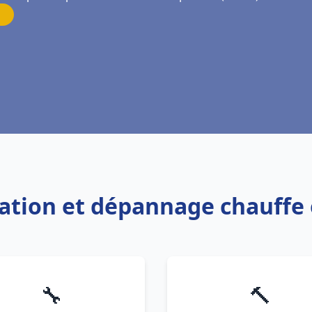
llation et dépannage chauff
🔧
🔨