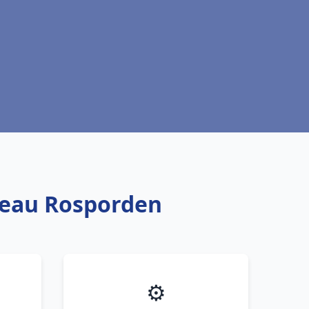
e eau Rosporden
⚙️