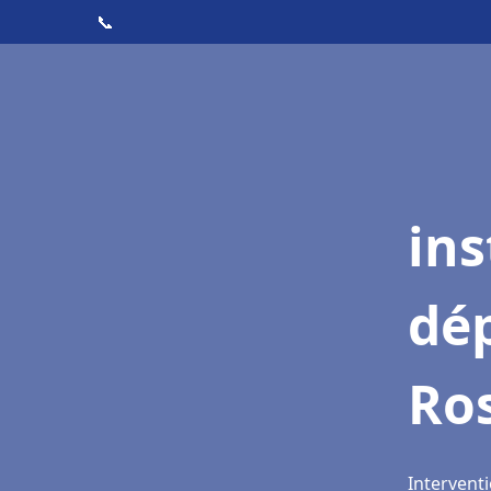
📞
ins
dé
Ro
Intervent