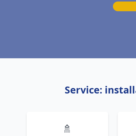
Service: insta
🚿