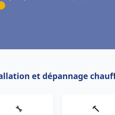
tallation et dépannage chau
🔧
🔨