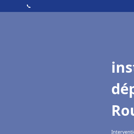
📞
ins
dé
Ro
Intervent