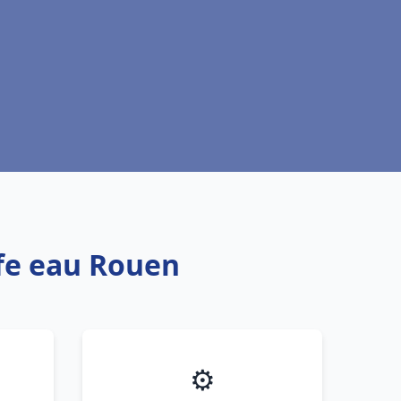
ffe eau Rouen
⚙️