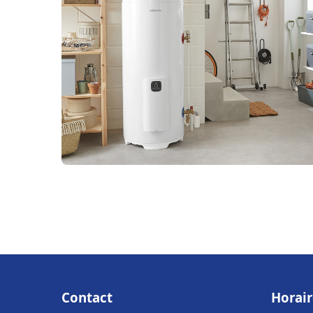
Contact
Horair