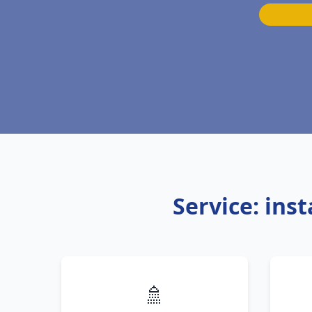
Service: ins
🚿