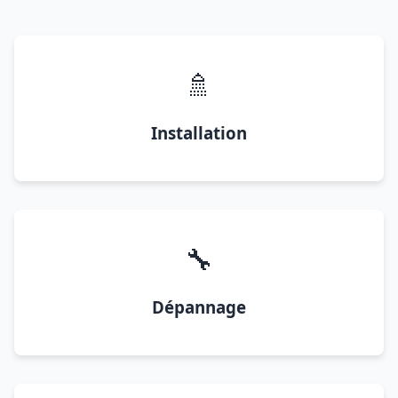
🚿
Installation
🔧
Dépannage