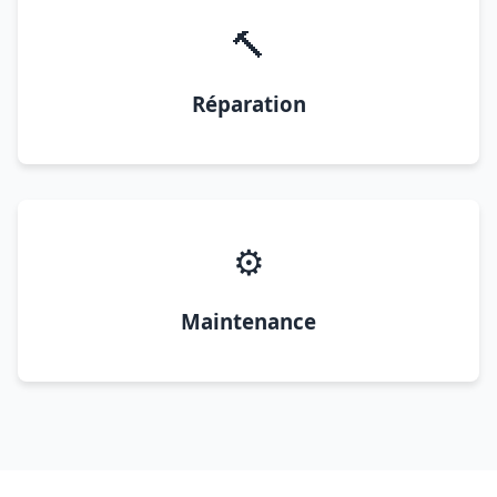
🔨
Réparation
⚙️
Maintenance