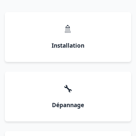
🚿
Installation
🔧
Dépannage