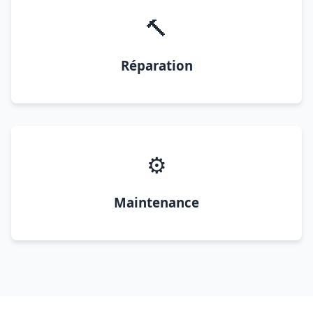
🔨
Réparation
⚙️
Maintenance