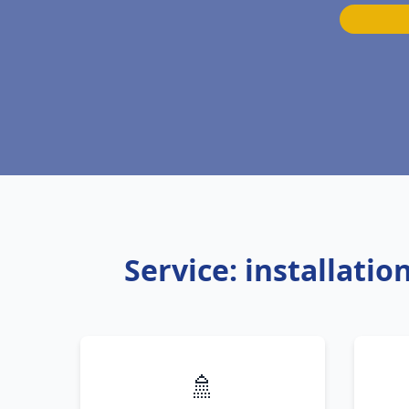
Service: installati
🚿