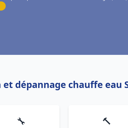
on et dépannage chauffe eau 
🔧
🔨