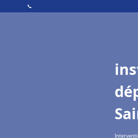
📞
ins
dé
Sai
Interventi