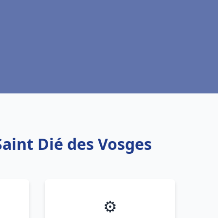
Saint Dié des Vosges
⚙️