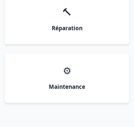
🔨
Réparation
⚙️
Maintenance