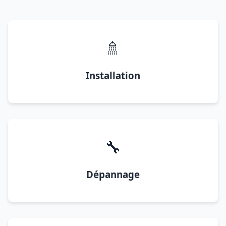
🚿
Installation
🔧
Dépannage