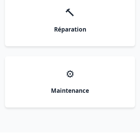
🔨
Réparation
⚙️
Maintenance