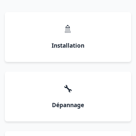
🚿
Installation
🔧
Dépannage