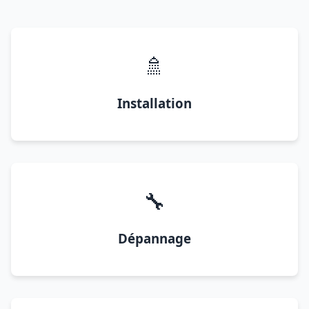
🚿
Installation
🔧
Dépannage