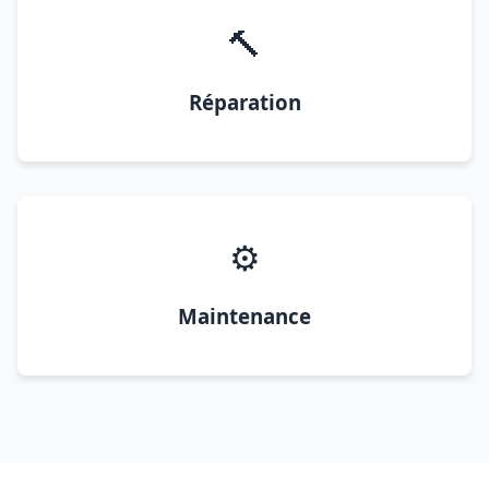
🔨
Réparation
⚙️
Maintenance