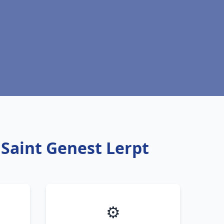
 Saint Genest Lerpt
⚙️