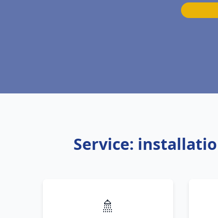
Service: installat
🚿