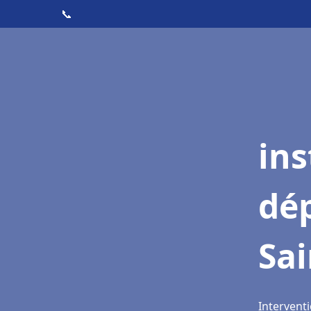
📞
ins
dé
Sai
Interventi