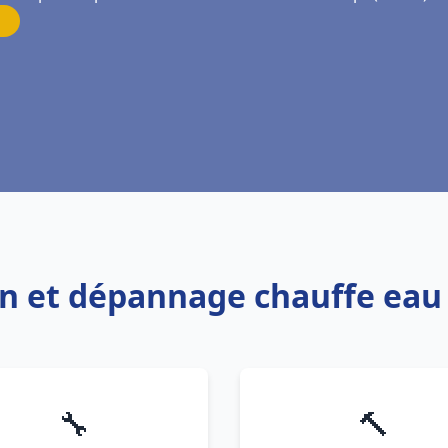
ion et dépannage chauffe eau
🔧
🔨