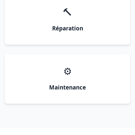
🔨
Réparation
⚙️
Maintenance