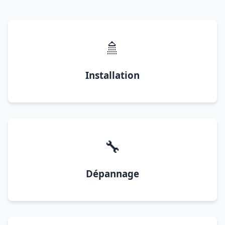
🚿
Installation
🔧
Dépannage