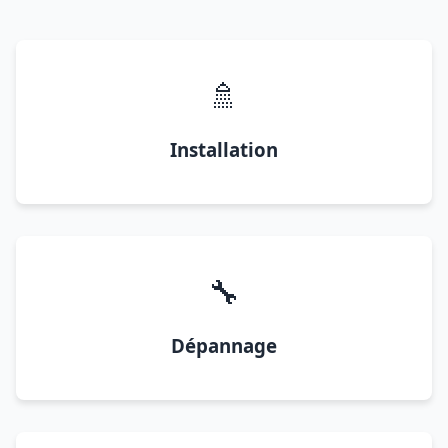
🚿
Installation
🔧
Dépannage