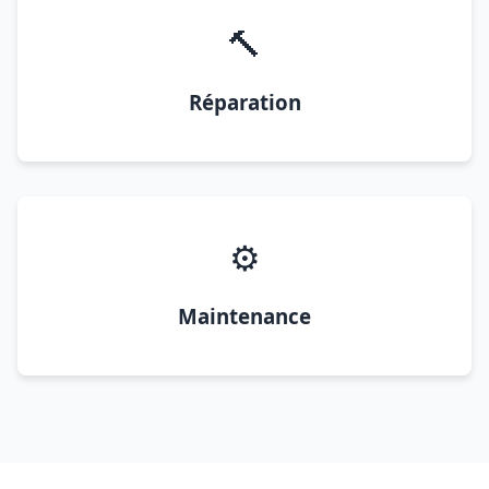
🔨
Réparation
⚙️
Maintenance