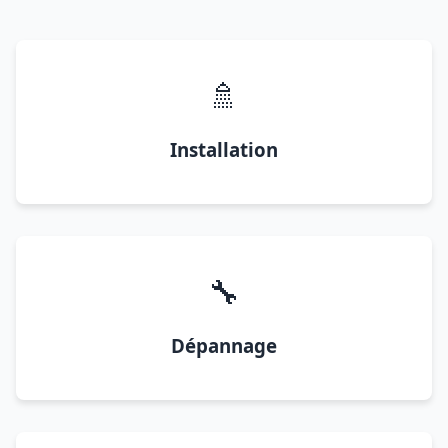
🚿
Installation
🔧
Dépannage