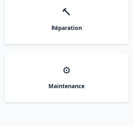
🔨
Réparation
⚙️
Maintenance