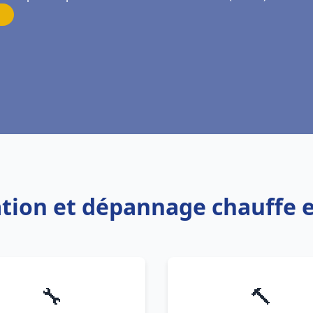
lation et dépannage chauffe 
🔧
🔨