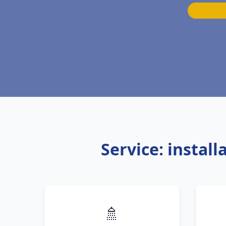
Service: instal
🚿