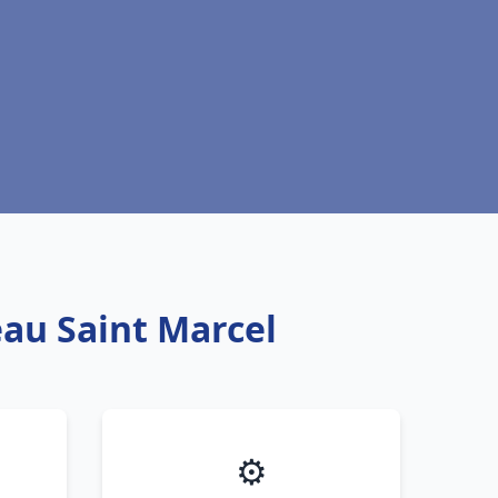
eau Saint Marcel
⚙️