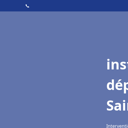
📞
ins
dé
Sai
Interventi