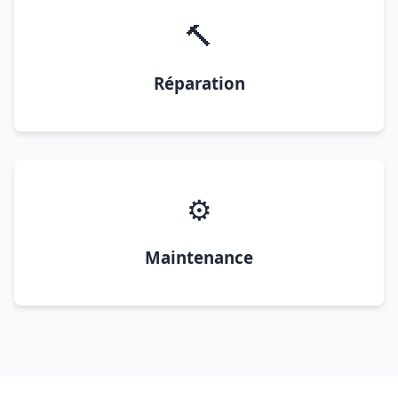
🔨
Réparation
⚙️
Maintenance