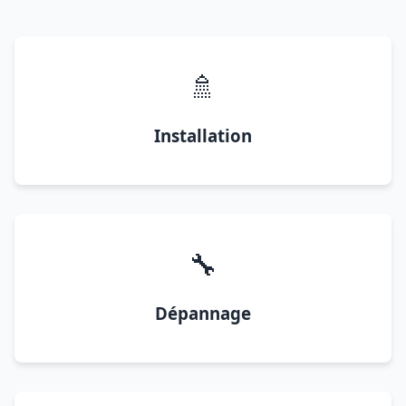
🚿
Installation
🔧
Dépannage