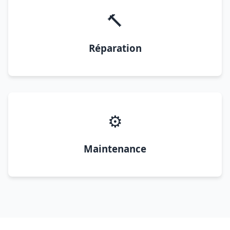
🔨
Réparation
⚙️
Maintenance