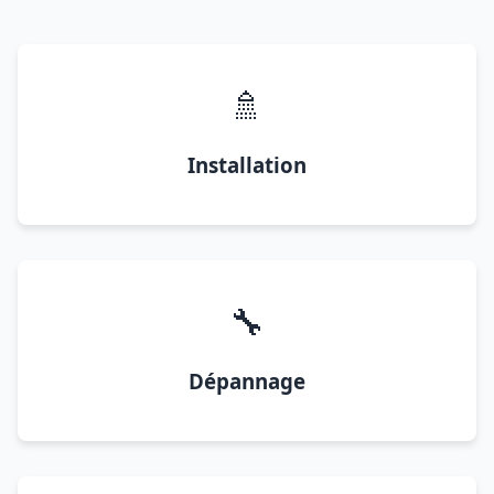
🚿
Installation
🔧
Dépannage