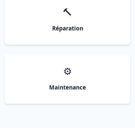
🔨
Réparation
⚙️
Maintenance