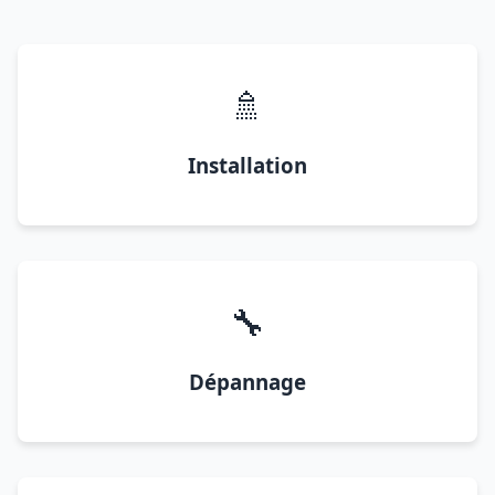
🚿
Installation
🔧
Dépannage